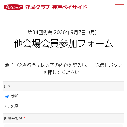
ナ
ビ
ゲ
ー
シ
第34回例会 2026年9月7日（月）
ョ
ン
他会場会員参加フォーム
参加申込を行うには以下の内容を記入し、「送信」ボタン
を押してください。
出欠
参加
欠席
所属会場名
*